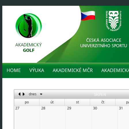
HOME
VÝUKA
AKADEMICKÉ MČR
AKADEMICK
dnes
SRPEN
srpen 2026
po
út
st
čt
p
p
ú
s
č
p
s
n
27
28
29
30
31
1
2
3
4
5
6
7
8
9
10
11
12
13
14
15
16