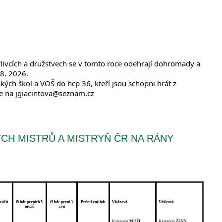
livcích a družstvech se v tomto roce odehrají dohromady a 
.8. 2026.
kých škol a VOŠ do hcp 36, kteří jsou schopni hrát z 
ce na jgiacintova@seznam.cz
CH MISTRŮ A MISTRYŇ ČR NA RÁNY
hráčů
Ø
 hdc prvních 5 
Ø hdc první 3 
Průměrný hdc
Vítězové
Vítězové
mužů
žen
Kategorie 
MUŽI
Kategorie 
ŽENY