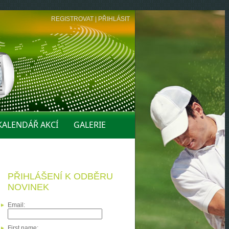
REGISTROVAT
|
PŘIHLÁSIT
KALENDÁŘ AKCÍ
GALERIE
PŘIHLÁŠENÍ K ODBĚRU
NOVINEK
Email:
First name: