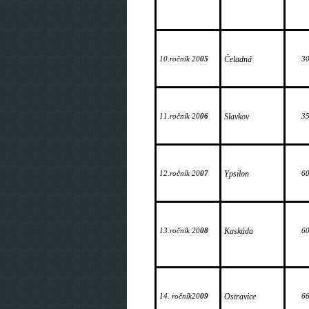
10.ročník 20
05
Čeladná
3
11.ročník 20
06
Slavkov
3
12.ročník 20
07
Ypsilon
6
13.ročník 20
08
Kaskáda
6
14. ročník20
09
Ostravice
6