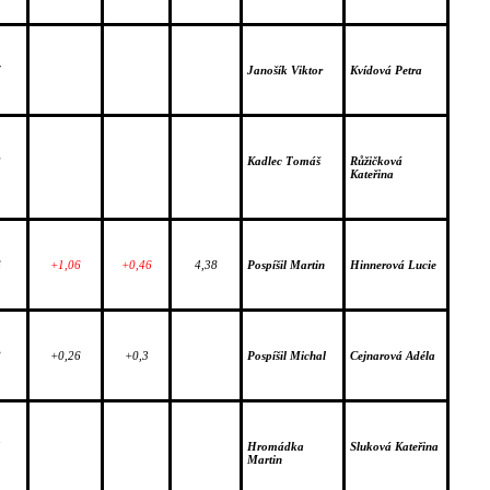
7
Janošík Viktor
Kvídová Petra
2
Kadlec Tomáš
Růžičková 
Kateřina
6
+1,06
+0,46
4,38
Pospíšil Martin
Hinnerová Lucie
8
+0,26
+0,3
Pospíšil Michal
Cejnarová Adéla
5
Hromádka 
Sluková Kateřina
Martin 