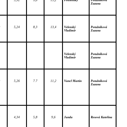
0
5,92
9,8
13,2
Polišenský
Potužníková 
Zuzana
0
5,24
8,3
13,4
Velenský 
Potužníková 
Vladimír
Zuzana
1
Velenský 
Potužníková 
Vladimír
Zuzana
9
5,26
7.7
11,2
Vancl Martin
Potužníková 
Zuzana
5
4,34
5,8
9,6
Janda
Resová Kateřina