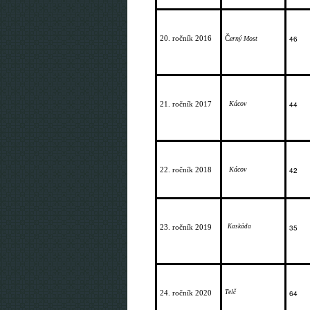
20. ročník 2016
Č
46
erný Most
21. ročník 2017 
Kácov
44
22. ročník 2018 
Kácov
42
23. ročník 2019 
Kaskáda
35
24. ročník 2020 
Telč
64