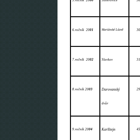
5.ročník 
20
00
Šilheřovice
3
6.ročník 
20
01
Mariánské Lázně
3
7.ročník 
20
02
Slavkov
3
8.ročník 20
03
Darovanský
2
dvůr
9.ročník 20
04
Karlštejn
4