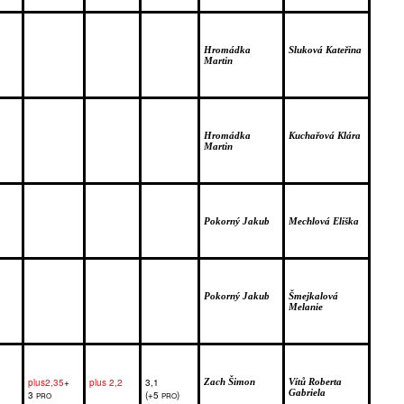
Hromádka 
Sluková Kateřina
Martin 
Hromádka 
Kuchařová Klára
Martin 
Pokorný Jakub
Mechlová Eliška
Pokorný Jakub
Šmejkalová 
Melanie
plus2,35
+ 
plus 2,2
3,1 
Zach Šimon
Vítů Roberta 
Gabriela
3 
(+5 
)
PRO
PRO