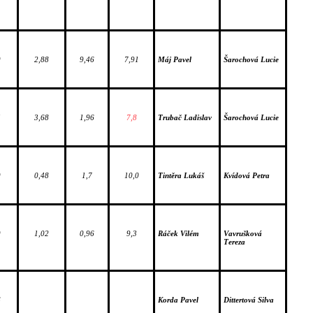
0
2,88
9,46
7,91
Máj Pavel
Šarochová Lucie
5
3,68
1,96
7,8
Trubač Ladislav
Šarochová Lucie
0
0,48
1,7
10,0
Tintěra Lukáš
Kvídová Petra
0
1,02
0,96
9,3
Ráček Vilém
Vavrušková 
Tereza
6
Korda Pavel
Dittertová Silva