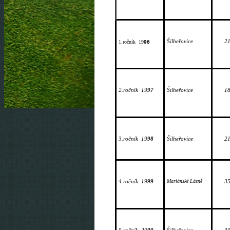
96
Šilheřovice
2
1.ročník 
19
2.ročník 
19
97
Šilheřovice
1
3.ročník 
19
98
Šilheřovice
2
4.ročník 
19
99
Mariánské Lázně
3