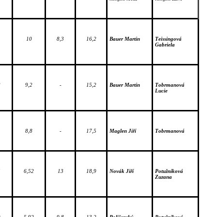
1
10
8,3
16,2
Bauer Martin
Teissingová 
Gabriela
8
9,2
-
15,2
Bauer Martin
Tobrmanová 
Lucie
1
8,8
-
17,5
Maglen Jiří
Tobrmanová
5
6,52
13
18,9
Novák Jiří
Potužníková 
Zuzana