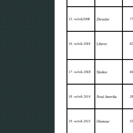
15. ročník20
10
Zbraslav
7
16. ročník 20
11
Liberec
8
17. ročník 20
13
Slavkov
6
18. ročník 2014
Nová Amerika
2
19. ročník 2015
Olomouc
5