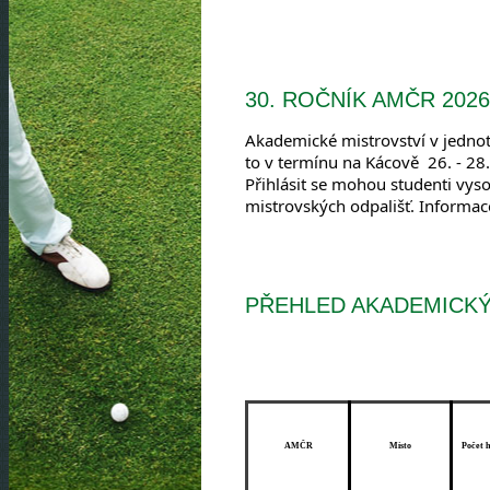
30. ROČNÍK AMČR 2026
Akademické mistrovství v jednot
to v termínu na Kácově  26. - 28
Přihlásit se mohou studenti vyso
mistrovských odpališť. Informa
PŘEHLED AKADEMICKÝ
AMČR
Místo
Počet 